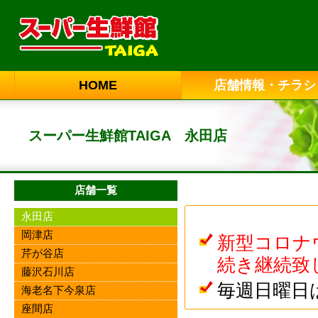
HOME
店舗情報・チラシ
スーパー生鮮館TAIGA 永田店
店舗一覧
永田店
岡津店
新型コロナ
芹が谷店
続き継続致
藤沢石川店
毎週日曜日は
海老名下今泉店
座間店