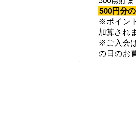
500点
500円分
※ポイン
加算され
※ご入会
の日のお